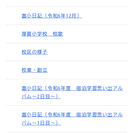
富小日記（令和6年12月）
厚賀小学校 校歌
校区の様子
校章・創立
富小日記（令和6年度 宿泊学習思い出アル
バム～2日目～）
富小日記（令和6年度 宿泊学習思い出アル
バム～1日目～）