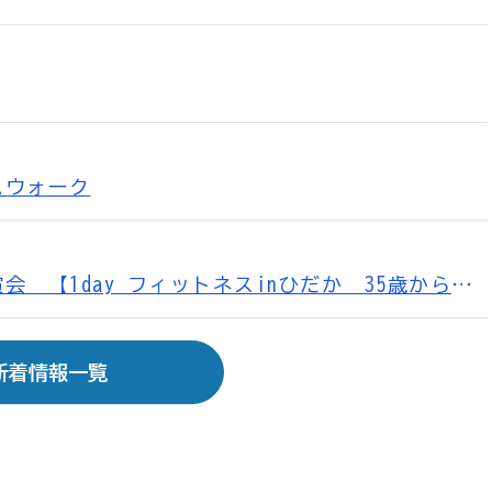
ムウォーク
第5回 健康づくり講演会 【1day フィットネスinひだか 35歳から体の変化に～やさしい陰ヨガ講演会～】
新着情報一覧