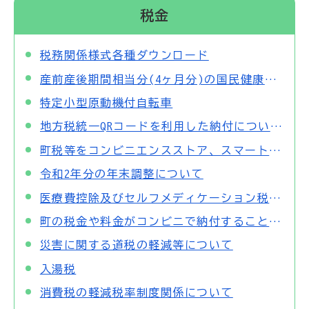
税金
税務関係様式各種ダウンロード
産前産後期間相当分(4ヶ月分)の国民健康保険税が免除されます！
特定小型原動機付自転車
地方税統一QRコードを利用した納付について（地方税共通納税システム）
町税等をコンビニエンスストア、スマートフォン決済アプリで納付できます
令和2年分の年末調整について
医療費控除及びセルフメディケーション税制について
町の税金や料金がコンビニで納付することが出来ます
災害に関する道税の軽減等について
入湯税
消費税の軽減税率制度関係について