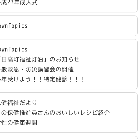
成27年成人式
wnTopics
wnTopics
「日高町福祉灯油」のお知らせ
一般救急・防災講習会の開催
毎年受けよう！！特定健診！！！
保健福祉だより
町の保健推進員さんのおいしいレシピ紹介
女性の健康週間