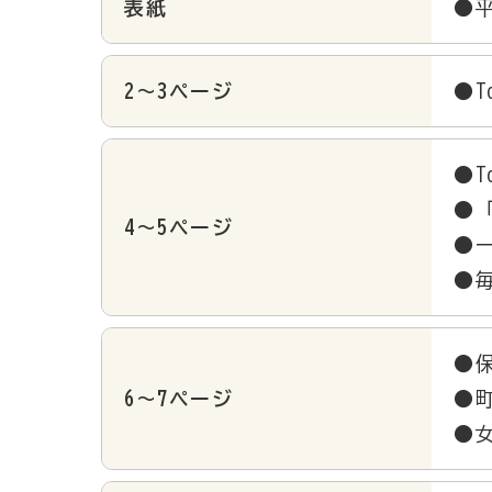
表紙
●平
2～3ページ
●To
●To
●
4～5ページ
●
●
●
6～7ページ
●
●