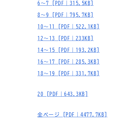
6～7 [PDF｜315.5KB]
8～9 [PDF｜795.7KB]
10～11 [PDF｜522.1KB]
12～13 [PDF｜233KB]
14～15 [PDF｜193.2KB]
16～17 [PDF｜285.3KB]
18～19 [PDF｜331.7KB]
20 [PDF｜643.3KB]
全ページ [PDF｜4477.7KB]