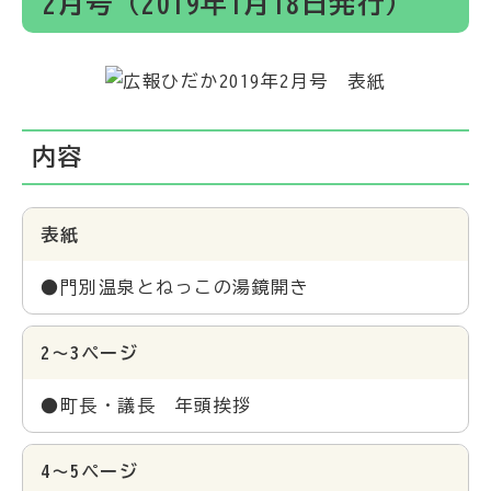
2月号（2019年1月18日発行）
内容
表紙
●門別温泉とねっこの湯鏡開き
2～3ページ
●町長・議長 年頭挨拶
4～5ページ