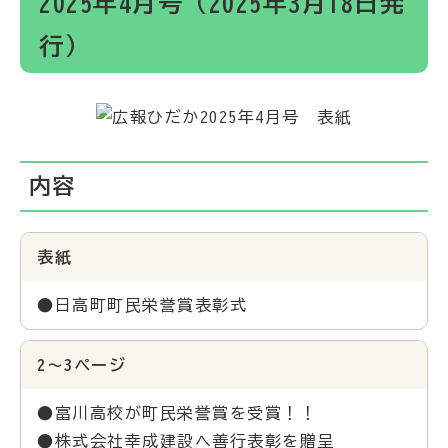
2025年4月号（2025年3月18日発
行）
内容
表紙
●日高町町民栄誉賞表彰式
2～3ページ
●富川高校が町民栄誉賞を受賞！！
●株式会社幸成建設へ善行表彰を贈呈