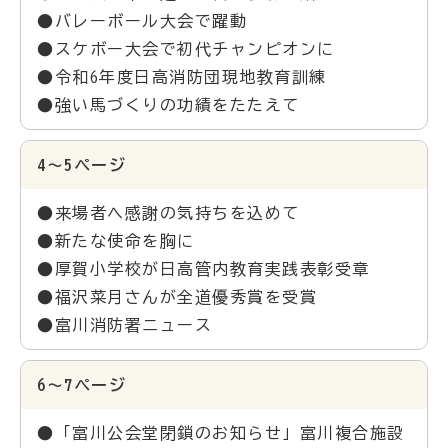
●バレーボール大会で躍動
●スケボー大会で初代チャンピオンに
●令和6年度日高消防団現地教育訓練
●強い馬づくりの功績をたたえて
4～5ページ
●来場者へ感謝の気持ちを込めて
●新たな使命を胸に
●厚賀小学校が日高管内教育実践表彰受章
●福沢菜月さんが全道優秀賞を受賞
●富川消防署ニュース
6～7ページ
●「富川公会堂閉鎖のお知らせ」富川複合施設