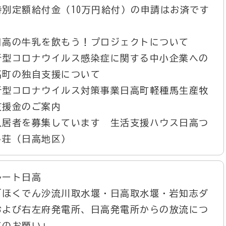
特別定額給付金（10万円給付）の申請はお済です
？
日高の牛乳を飲もう！プロジェクトについて
新型コロナウイルス感染症に関する中小企業への
高町の独自支援について
新型コロナウイルス対策事業日高町軽種馬生産牧
支援金のご案内
入居者を募集しています 生活支援ハウス日高つ
じ荘（日高地区）
ルート日高
「ほくでん沙流川取水堰・日高取水堰・岩知志ダ
および右左府発電所、日高発電所からの放流につ
てのお願い」