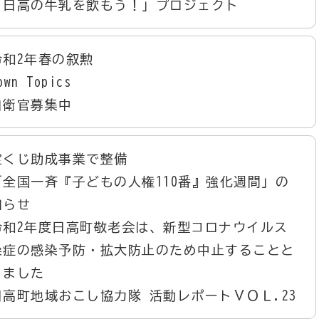
「日高の牛乳を飲もう！」プロジェクト
令和2年春の叙勲
wn Topics
自衛官募集中
宝くじ助成事業で整備
「全国一斉『子どもの人権110番』強化週間」の
知らせ
令和2年度日高町敬老会は、新型コロナウイルス
染症の感染予防・拡大防止のため中止することと
りました
日高町地域おこし協力隊 活動レポートＶＯＬ.23