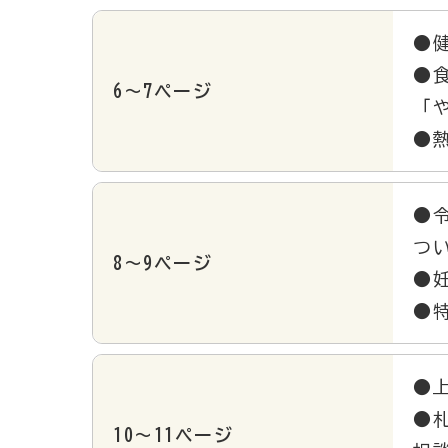
●
●
6～7ページ
「
●
●
つ
8～9ページ
●
●
●
●
10～11ページ