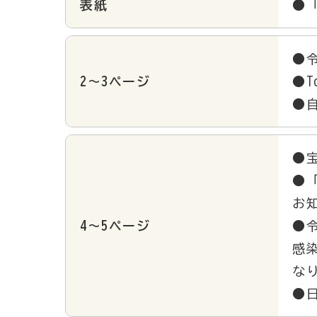
表紙
●
●
2～3ページ
●To
●
●
●
お
4～5ページ
●
感
な
●