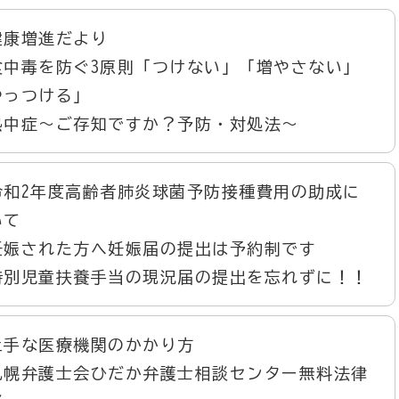
健康増進だより
食中毒を防ぐ3原則「つけない」「増やさない」
やっつける」
熱中症～ご存知ですか？予防・対処法～
令和2年度高齢者肺炎球菌予防接種費用の助成に
いて
妊娠された方へ妊娠届の提出は予約制です
特別児童扶養手当の現況届の提出を忘れずに！！
上手な医療機関のかかり方
札幌弁護士会ひだか弁護士相談センター無料法律