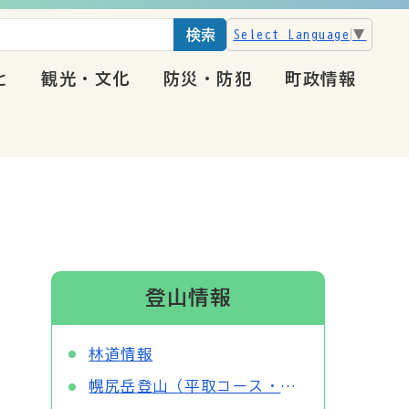
検索
Select Language
▼
と
観光・文化
防災・防犯
町政情報
登山情報
林道情報
幌尻岳登山（平取コース・額平コース）・幌尻山荘の利用などについて