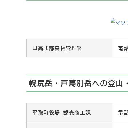
日高北部森林管理署
電話
幌尻岳・戸蔦別岳への登山
平取町役場 観光商工課
電話