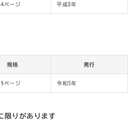
864ページ
平成8年
規格
発行
319ページ
令和5年
に限りがあります