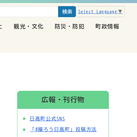
検索
Select Language
▼
と
観光・文化
防災・防犯
町政情報
広報・刊行物
日高町公式SNS
「#撮ろう日高町」投稿方法