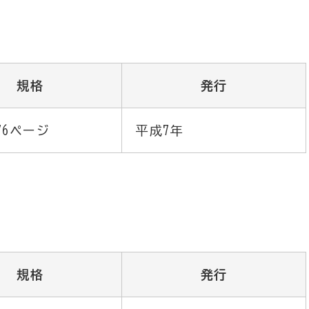
規格
発行
976ページ
平成7年
規格
発行