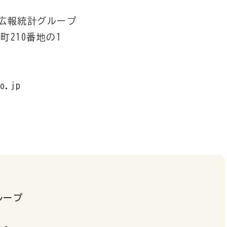
広報統計グループ
町210番地の1
o.jp
ループ