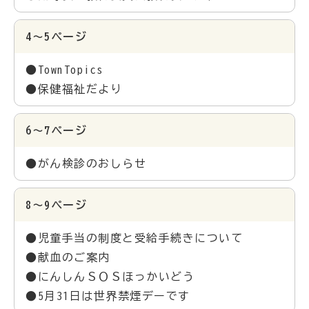
4～5ページ
●TownTopics
●保健福祉だより
6～7ページ
●がん検診のおしらせ
8～9ページ
●児童手当の制度と受給手続きについて
●献血のご案内
●にんしんＳＯＳほっかいどう
●5月31日は世界禁煙デーです