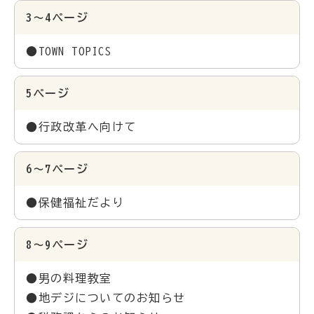
3～4ページ
●TOWN TOPICS
5ページ
●行政改革へ向けて
6～7ページ
●保健福祉だより
8～9ページ
●男の料理教室
●地デジについてのお知らせ