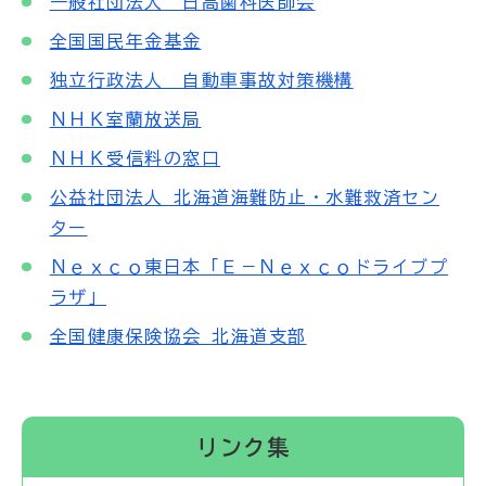
一般社団法人 日高歯科医師会
全国国民年金基金
独立行政法人 自動車事故対策機構
ＮＨＫ室蘭放送局
ＮＨＫ受信料の窓口
公益社団法人 北海道海難防止・水難救済セン
ター
Ｎｅｘｃｏ東日本「Ｅ－Ｎｅｘｃｏドライブプ
ラザ」
全国健康保険協会 北海道支部
リンク集