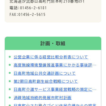
北海道沙流郡日高町門別本町210番地の1
電話:01456-2-6181
FAX:01456-2-5615
計画・取組
公営企業に係る経営比較分析表について
高度無線環境整備推進事業にかかる事後評価報告書（中間評価）について
日高町地域公共交通計画について
第2期日高町創生総合戦略について
日高町介護サービス事業経営戦略の策定について
過疎地域持続的発展市町村計画
日高町小さな拠点づくり住民会議からの提言